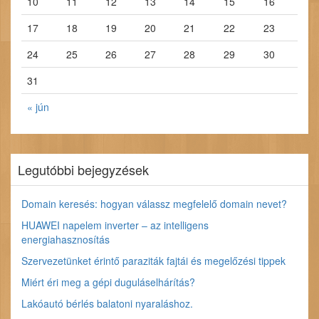
10
11
12
13
14
15
16
17
18
19
20
21
22
23
24
25
26
27
28
29
30
31
« jún
Legutóbbi bejegyzések
Domain keresés: hogyan válassz megfelelő domain nevet?
HUAWEI napelem inverter – az intelligens
energiahasznosítás
Szervezetünket érintő paraziták fajtái és megelőzési tippek
Miért éri meg a gépi duguláselhárítás?
Lakóautó bérlés balatoni nyaraláshoz.