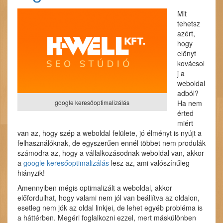
Mit
tehetsz
azért,
hogy
előnyt
kovácsol
j a
weboldal
adból?
google keresőoptimalizálás
Ha nem
érted
miért
van az, hogy szép a weboldal felülete, jó élményt is nyújt a
felhasználóknak, de egyszerűen ennél többet nem produlák
számodra az, hogy a vállalkozásodnak weboldal van, akkor
a
google keresőoptimalizálás
lesz az, ami valószínűleg
hiányzik!
Amennyiben mégis optimalizált a weboldal, akkor
előfordulhat, hogy valami nem jól van beállítva az oldalon,
esetleg nem jók az oldal linkjei, de lehet egyéb probléma is
a háttérben. Megéri foglalkozni ezzel, mert máskülönben