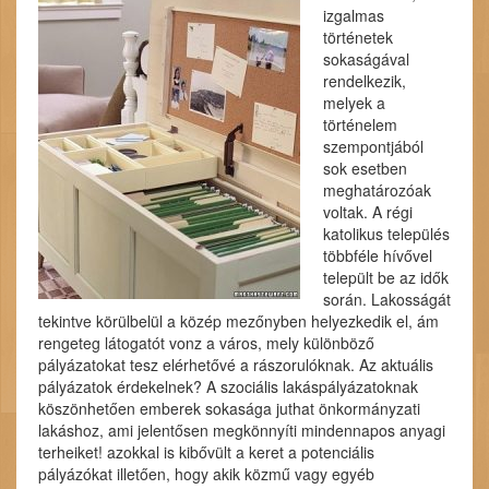
izgalmas
történetek
sokaságával
rendelkezik,
melyek a
történelem
szempontjából
sok esetben
meghatározóak
voltak. A régi
katolikus település
többféle hívővel
települt be az idők
során. Lakosságát
tekintve körülbelül a közép mezőnyben helyezkedik el, ám
rengeteg látogatót vonz a város, mely különböző
pályázatokat tesz elérhetővé a rászorulóknak. Az aktuális
pályázatok érdekelnek? A szociális lakáspályázatoknak
köszönhetően emberek sokasága juthat önkormányzati
lakáshoz, ami jelentősen megkönnyíti mindennapos anyagi
terheiket! azokkal is kibővült a keret a potenciális
pályázókat illetően, hogy akik közmű vagy egyéb