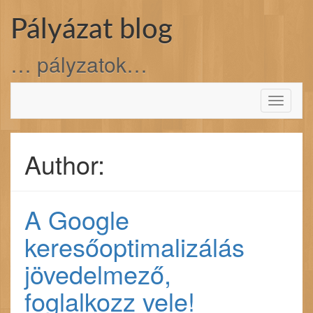
Skip to content
Pályázat blog
… pályzatok…
Toggl
navigati
Author:
A Google
keresőoptimalizálás
jövedelmező,
foglalkozz vele!