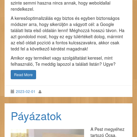
szinte semmi haszna nincs annak, hogy weboldallal
rendelkezel.
A keresőoptimalizálás egy biztos és egyben biztonságos
módszer arra, hogy sikerüljön a vágyott cél: a Google
találati lista első oldalán lenni! Méghozzá hosszú távon. Ha
azt gondolod most, hogy ez egy túlértékelt dolog, mármint
az első oldali pozíció a fontos kulcsszavakra, akkor csak
tedd fel a következő kérdést magadnak!
Amikor egy terméket vagy szolgáltatást keresel, mint
felhasználó, Te meddig lapozol a találati listán? Ugye?
Read More
2023-02-01
Páyázatok
A Pest megyéhez
tartozó Ócsa,