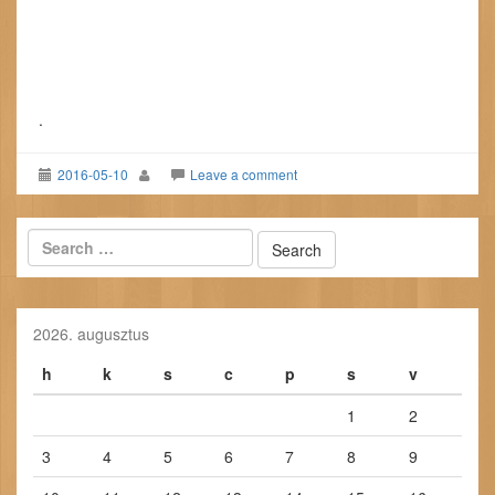
.
2016-05-10
Leave a comment
2026. augusztus
h
k
s
c
p
s
v
1
2
3
4
5
6
7
8
9